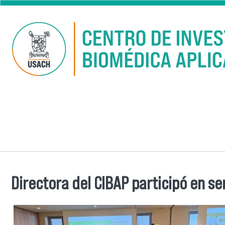
Pasar al contenido principal
Directora del CIBAP participó en s
Se encuentra usted aquí